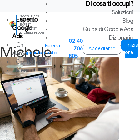
Di cosa ti occupi?
/* start FluentSnippets Head_2*/
Soluzioni
GOOGLE ADS
Esperto
Blog
ADVANCED
EXPERT
Google
Guida di Google Ads
STRATEGIST
MICHELE PELOSI
Ads
Dizionario
02 40
Chi
Inizia
Michele
Fissa un
706
Accediamo
ora
siamo
appuntamento
805
Contattaci
Meet