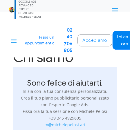
GOOGLE ADS
/* start FluentSnippets Head_2*/
ADVANCED
EXPERT
STRATEGIST
MICHELE PELOSI
02
40
Inizia
Fissa un
Accediamo
appuntamento
706
ora
805
Chi siamo
Sono felice di aiutarti.
Inizia con la tua consulenza personalizzata.
Crea il tuo piano pubblicitario personalizzato
con l’esperto Google Ads.
Fissa ora la tua sessione con Michele Pelosi
+39 345 4929805
m@michelepelosi.art